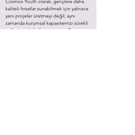
Cosmos Youth olarak, gençlere daha 
kaliteli fırsatlar sunabilmek için yalnızca 
yeni projeler üretmeyi değil, aynı 
zamanda kurumsal kapasitemizi sürekli 
geliştirmeyi de önemsiyoruz. Bu 
doğrultuda katıldığımız eğitim 
programları sayesinde proje yönetimi, 
mali yönetim ve uluslararası iş birliği 
alanlarında yetkinliklerimizi artırmaya 
devam ediyoruz.
Misafirperverlikleri için 
FOCO
 ekibine 
ve güçlü iş birlikleri için ortaklarımız 
Crooked House
'a teşekkür ediyor, bu 
eğitim süresince edindiğimiz bilgi ve 
deneyimleri gelecekte yürüteceğimiz 
ulusal ve uluslararası projelere 
aktarmayı sabırsızlıkla bekliyoruz.
Faaliyetler