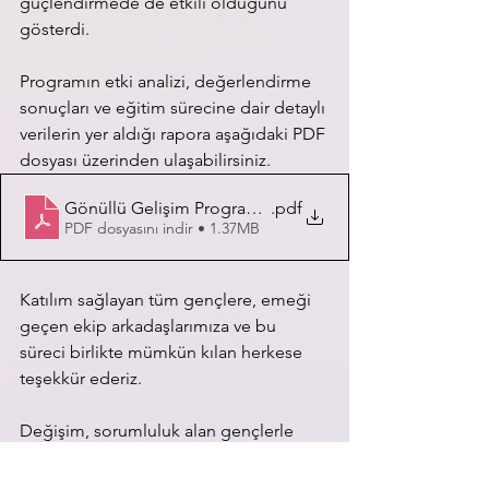
güçlendirmede de etkili olduğunu 
gösterdi.
Programın etki analizi, değerlendirme 
sonuçları ve eğitim sürecine dair detaylı 
verilerin yer aldığı rapora aşağıdaki PDF 
dosyası üzerinden ulaşabilirsiniz.
Gönüllü Gelişim Programı Çıktıları
.pdf
PDF dosyasını indir • 1.37MB
Katılım sağlayan tüm gençlere, emeği 
geçen ekip arkadaşlarımıza ve bu 
süreci birlikte mümkün kılan herkese 
teşekkür ederiz.
Değişim, sorumluluk alan gençlerle 
başlar. ✨
#cosmosyouth
#cosmos
#Gençlik
Eğitim