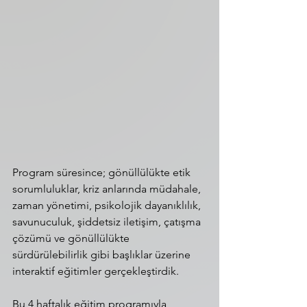
Program süresince; gönüllülükte etik 
sorumluluklar, kriz anlarında müdahale, 
zaman yönetimi, psikolojik dayanıklılık, 
savunuculuk, şiddetsiz iletişim, çatışma 
çözümü ve gönüllülükte 
sürdürülebilirlik gibi başlıklar üzerine 
interaktif eğitimler gerçekleştirdik.
Bu 4 haftalık eğitim programıyla 