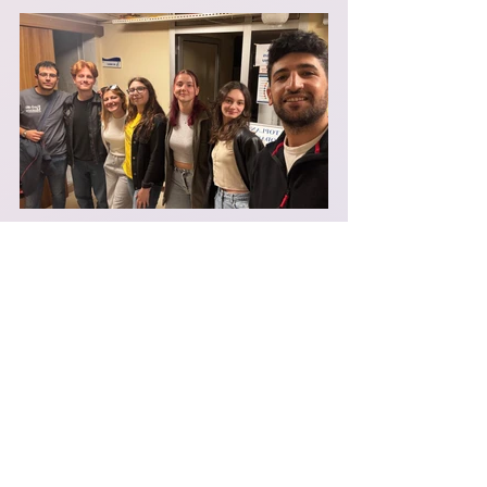
Cosmos Youth
Erasmus+
Erasmusplus
Gençlik Derneği
Faaliyetler
Hepsini Gör
Son Yazılar