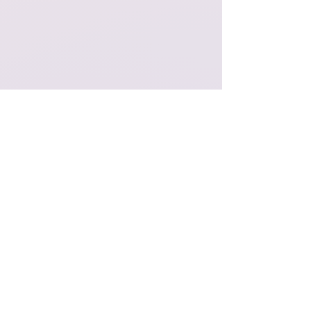
🔹️
Projenin beklenen etkisi dört ana 
konuya ayrılmıştır:
Farklı katılımcı ülkelerden yerel 
girişimler ve diğer toplum aktörleri ile 
uzun süreli iş birlikleri.
Hareketlilik sona erdikten sonra 
katılımcıların kendi projelerini 
geliştirmeleri.
Katılımcıların, proje sırasında 
öğrendikleri yaygın eğitim ve çevre 
eğitimi yöntemlerini kullanarak gençlik 
çalışmalarına katılımları.
Daha fazla kişinin Erasmus+ projeleri 