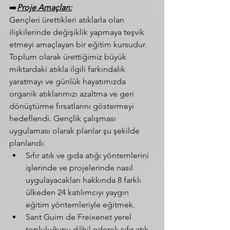
➡️
Proje Amaçları:
G
ençleri ürettikleri atıklarla olan 
ilişkilerinde değişiklik yapmaya teşvik 
etmeyi amaçlayan bir eğitim kursudur. 
Toplum olarak ürettiğimiz büyük 
miktardaki atıkla ilgili farkındalık 
yaratmayı ve günlük hayatımızda 
organik atıklarımızı azaltma ve geri 
dönüştürme fırsatlarını göstermeyi 
hedeflendi. Gençlik çalışması 
uygulaması olarak planlar şu şekilde 
planlandı:
Sıfır atık ve gıda atığı yöntemlerini 
işlerinde ve projelerinde nasıl 
uygulayacakları hakkında 8 farklı 
ülkeden 24 katılımcıyı yaygın 
eğitim yöntemleriyle eğitmek.
Sant Guim de Freixenet yerel 
topluluğunu dâhil ederek sıfır atık 