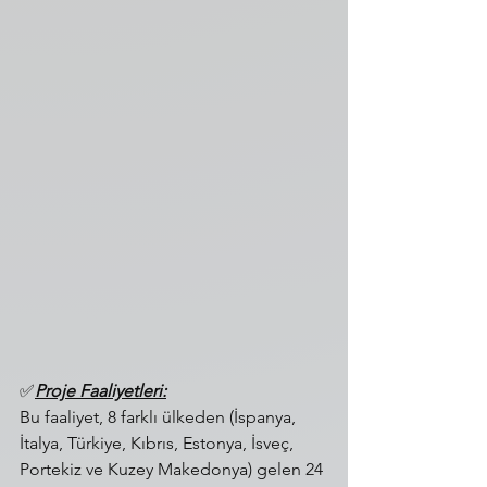
✅️
Proje Faaliyetleri:
Bu faaliyet, 8 farklı ülkeden (İspanya, 
İtalya, Türkiye, Kıbrıs, Estonya, İsveç, 
Portekiz ve Kuzey Makedonya) gelen 24 