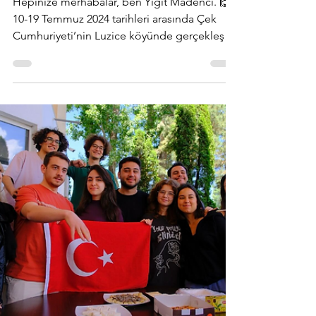
-
12 Eyl 2024
1 dakikada okunur
Çekya'da Eğitim Kursu
Hepinize merhabalar, ben Yiğit Madenci. 🙌
10-19 Temmuz 2024 tarihleri arasında Çek
Cumhuriyeti’nin Luzice köyünde gerçekleşen
"I Move, I...