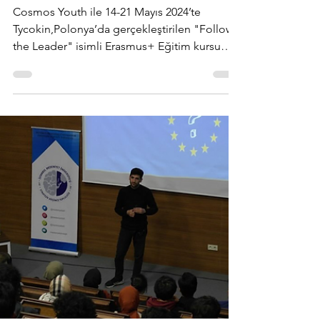
-
18 Haz 2024
1 dakikada okunur
Follow the Leader -
Eğitim Kursu/Polonya
Cosmos Youth ile 14-21 Mayıs 2024’te
Tycokin,Polonya’da gerçekleştirilen "Follow
the Leader" isimli Erasmus+ Eğitim kursu
projesini...