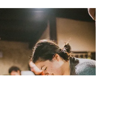
-
3 Haz 2024
2 dakikada okunur
Peace Is Not For
Granted -Almanya
📍Almanya'nın Münih şehrinde 29 Mart- 4
Nisan 2024 tarihlerinde gençlik değişimi
projesinde 4 bordo pasaport+ 1 Yeşil
pasaportlu...