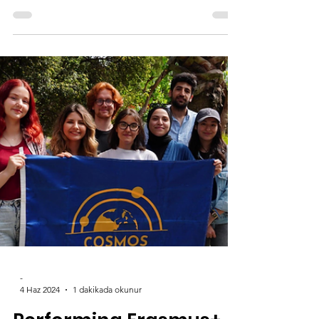
-
8 Haz 2024
2 dakikada okunur
Digital & Personal
TRAINsformation: a ride
to INCLUSIVITY- Portekiz
11-17 Mart 2024’te Guimarães, Portekiz’de
gerçekleşen, 10 ülkeden 33 katılımcının yer
aldığı " Digital TRAINsformation: a ride to...