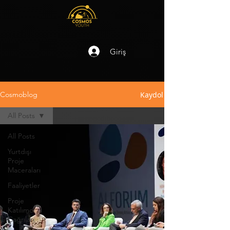
Giriş
Kaydol
Cosmoblog
All Posts
All Posts
Yurtdışı
Proje
Maceraları
Faaliyetler
Proje
Katılımcı
Çağrıları