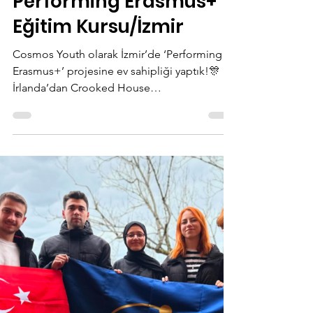
-
4 Haz 2024
1 dakikada okunur
Performing Erasmus+
Eğitim Kursu/İzmir
Cosmos Youth olarak İzmir’de ‘Performing
Erasmus+’ projesine ev sahipliği yaptık!🎊
İrlanda’dan Crooked House
koordinatörlüğünde,...