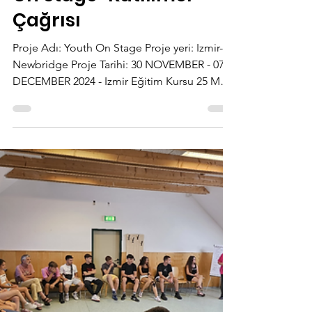
5 Eki 2024
1 dakikada okunur
Cosmos Youth "Youth
On Stage" Katılımcı
Çağrısı
Proje Adı: Youth On Stage Proje yeri: Izmir-
Newbridge Proje Tarihi: 30 NOVEMBER - 07
DECEMBER 2024 - Izmir Eğitim Kursu 25 MAY
- 28 MAY ...