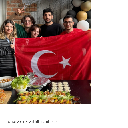
İstanbul Medeniyet Üniversitesi Stratejik
Düşünce Topluluğu ile “Cosmos Youth ve
Erasmus+ Projeleri” adında bir söyleşi
gerçekleştirdik🎊...